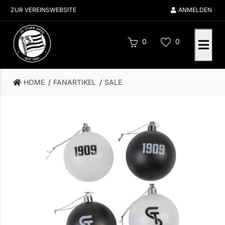
ZUR VEREINSWEBSITE
ANMELDEN
0
0
HOME
FANARTIKEL
SALE