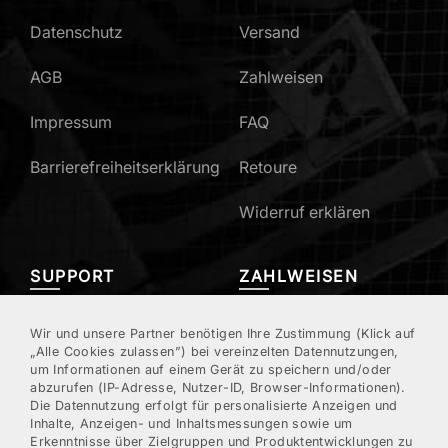
Datenschutz
Versand
AGB
Zahlweisen
Impressum
FAQ
Barrierefreiheitserklärung
Retoure
Widerruf erklären
SUPPORT
ZAHLWEISEN
Mein Konto
Wir und unsere Partner benötigen Ihre Zustimmung (Klick auf
„Alle Cookies zulassen”) bei vereinzelten Datennutzungen,
um Informationen auf einem Gerät zu speichern und/oder
Kundenregistrierung
abzurufen (IP-Adresse, Nutzer-ID, Browser-Informationen).
Die Datennutzung erfolgt für personalisierte Anzeigen und
Kontakt/Hotline
Inhalte, Anzeigen- und Inhaltsmessungen sowie um
Erkenntnisse über Zielgruppen und Produktentwicklungen zu