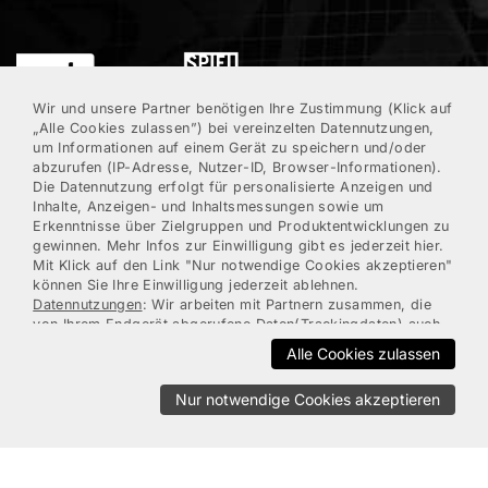
Wir und unsere Partner benötigen Ihre Zustimmung (Klick auf
„Alle Cookies zulassen”) bei vereinzelten Datennutzungen,
um Informationen auf einem Gerät zu speichern und/oder
abzurufen (IP-Adresse, Nutzer-ID, Browser-Informationen).
Die Datennutzung erfolgt für personalisierte Anzeigen und
Inhalte, Anzeigen- und Inhaltsmessungen sowie um
Erkenntnisse über Zielgruppen und Produktentwicklungen zu
gewinnen. Mehr Infos zur Einwilligung gibt es jederzeit hier.
Mit Klick auf den Link "Nur notwendige Cookies akzeptieren"
können Sie Ihre Einwilligung jederzeit ablehnen.
Datennutzungen
: Wir arbeiten mit Partnern zusammen, die
von Ihrem Endgerät abgerufene Daten(Trackingdaten) auch
zu eigenen Zwecken(z.B.Profilbildungen) / zu Zwecken
Alle Cookies zulassen
Dritter verarbeiten.Vor diesem Hintergrund erfordert nicht
nur die Erhebung der Trackingdaten, sondern auch deren
Nur notwendige Cookies akzeptieren
Weiterverarbeitung durch diese Anbieter einer
Einwilligung.Die Trackingdaten werden erst dann erhoben,
wenn Sie auf den in dem Banner wiedergebenden Button
INFOS
HILFE
„Alle Cookies zulassen” anklicken.Bei den Partnern handelt
es sich um die folgenden Unternehmen: Google, Facebook.