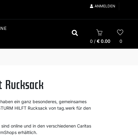
ANMELDEN
INE
0
/
€
0.00
0
t Rucksack
k haben ein ganz besonderes, gemeinsames
on STURM HILFT Rucksack von tag.werk für den
sind online und in den verschiedenen Caritas
rmShops erhältlich.