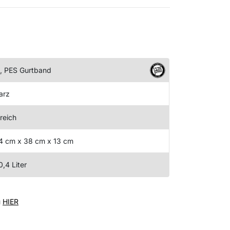
, PES Gurtband
arz
reich
4 cm x 38 cm x 13 cm
0,4 Liter
u
HIER