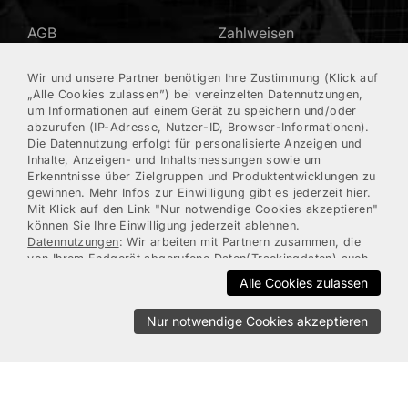
AGB
Zahlweisen
Impressum
FAQ
Wir und unsere Partner benötigen Ihre Zustimmung (Klick auf
„Alle Cookies zulassen”) bei vereinzelten Datennutzungen,
um Informationen auf einem Gerät zu speichern und/oder
Barrierefreiheitserklärung
Retoure
abzurufen (IP-Adresse, Nutzer-ID, Browser-Informationen).
Die Datennutzung erfolgt für personalisierte Anzeigen und
Widerruf erklären
Inhalte, Anzeigen- und Inhaltsmessungen sowie um
Erkenntnisse über Zielgruppen und Produktentwicklungen zu
gewinnen. Mehr Infos zur Einwilligung gibt es jederzeit hier.
Mit Klick auf den Link "Nur notwendige Cookies akzeptieren"
SUPPORT
ZAHLWEISEN
können Sie Ihre Einwilligung jederzeit ablehnen.
Datennutzungen
: Wir arbeiten mit Partnern zusammen, die
von Ihrem Endgerät abgerufene Daten(Trackingdaten) auch
Mein Konto
zu eigenen Zwecken(z.B.Profilbildungen) / zu Zwecken
Alle Cookies zulassen
Dritter verarbeiten.Vor diesem Hintergrund erfordert nicht
Kundenregistrierung
nur die Erhebung der Trackingdaten, sondern auch deren
Nur notwendige Cookies akzeptieren
Weiterverarbeitung durch diese Anbieter einer
Einwilligung.Die Trackingdaten werden erst dann erhoben,
Kontakt/Hotline
wenn Sie auf den in dem Banner wiedergebenden Button
„Alle Cookies zulassen” anklicken.Bei den Partnern handelt
Newsletter
es sich um die folgenden Unternehmen: Google, Facebook.
Weitere Informationen zu den Datenverarbeitungen durch