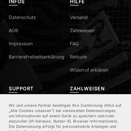
INFOS
HILFE
Datenschutz
Versand
AGB
Zahlweisen
Impressum
FAQ
Barrierefreiheitserklärung
Retoure
Widerruf erklären
SUPPORT
ZAHLWEISEN
Mein Konto
Wir und unsere Partner benötigen Ihre Zustimmung (Klick auf
„Alle Cookies zulassen”) bei vereinzelten Datennutzungen,
um Informationen auf einem Gerät zu speichern und/oder
Kundenregistrierung
abzurufen (IP-Adresse, Nutzer-ID, Browser-Informationen).
Die Datennutzung erfolgt für personalisierte Anzeigen und
Kontakt/Hotline