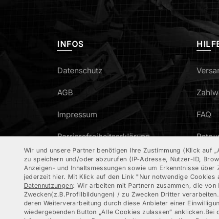
INFOS
HILF
Datenschutz
Versa
AGB
Zahlw
Impressum
FAQ
Barrierefreiheitserklärung
Retou
Wir und unsere Partner benötigen Ihre Zustimmung (Klick auf „
Wider
zu speichern und/oder abzurufen (IP-Adresse, Nutzer-ID, Brows
Anzeigen- und Inhaltsmessungen sowie um Erkenntnisse über Zi
jederzeit hier. Mit Klick auf den Link "Nur notwendige Cookies 
Datennutzungen
: Wir arbeiten mit Partnern zusammen, die von
Zwecken(z.B.Profilbildungen) / zu Zwecken Dritter verarbeiten
deren Weiterverarbeitung durch diese Anbieter einer Einwillig
wiedergebenden Button „Alle Cookies zulassen” anklicken.Bei 