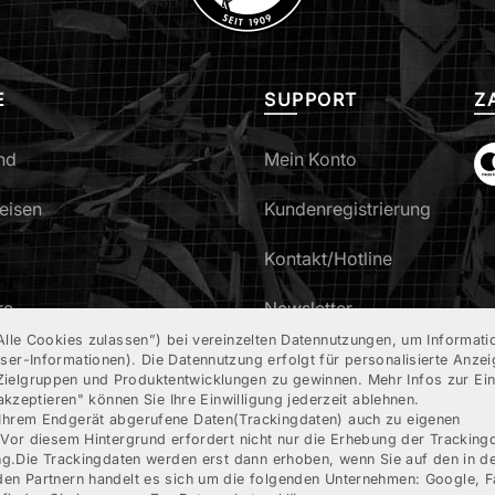
E
SUPPORT
Z
nd
Mein Konto
eisen
Kundenregistrierung
Kontakt/Hotline
re
Newsletter
Alle Cookies zulassen”) bei vereinzelten Datennutzungen, um Informati
ruf erklären
er-Informationen). Die Datennutzung erfolgt für personalisierte Anzeig
elgruppen und Produktentwicklungen zu gewinnen. Mehr Infos zur Einw
akzeptieren" können Sie Ihre Einwilligung jederzeit ablehnen.
 Ihrem Endgerät abgerufene Daten(Trackingdaten) auch zu eigenen
.Vor diesem Hintergrund erfordert nicht nur die Erhebung der Trackin
ung.Die Trackingdaten werden erst dann erhoben, wenn Sie auf den in 
den Partnern handelt es sich um die folgenden Unternehmen: Google, 