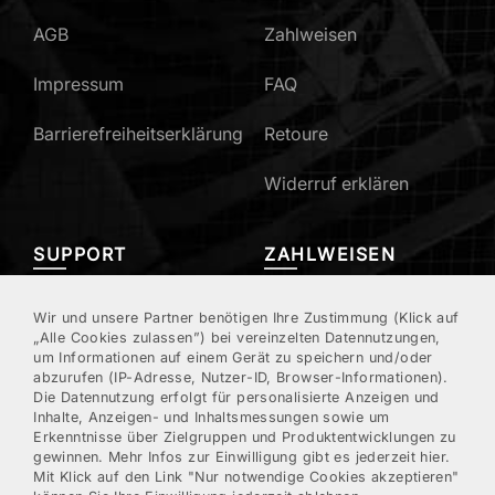
AGB
Zahlweisen
Impressum
FAQ
Barrierefreiheitserklärung
Retoure
Widerruf erklären
SUPPORT
ZAHLWEISEN
Mein Konto
Wir und unsere Partner benötigen Ihre Zustimmung (Klick auf
„Alle Cookies zulassen”) bei vereinzelten Datennutzungen,
um Informationen auf einem Gerät zu speichern und/oder
Kundenregistrierung
abzurufen (IP-Adresse, Nutzer-ID, Browser-Informationen).
Die Datennutzung erfolgt für personalisierte Anzeigen und
Kontakt/Hotline
Inhalte, Anzeigen- und Inhaltsmessungen sowie um
Erkenntnisse über Zielgruppen und Produktentwicklungen zu
gewinnen. Mehr Infos zur Einwilligung gibt es jederzeit hier.
Newsletter
Mit Klick auf den Link "Nur notwendige Cookies akzeptieren"