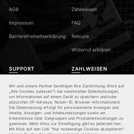
AGB
Zahlweisen
Impressum
FAQ
Barrierefreiheitserklärung
Retoure
Widerruf erklären
SUPPORT
ZAHLWEISEN
Mein Konto
Wir und unsere Partner benötigen Ihre Zustimmung (Klick auf
„Alle Cookies zulassen”) bei vereinzelten Datennutzungen,
um Informationen auf einem Gerät zu speichern und/oder
Kundenregistrierung
abzurufen (IP-Adresse, Nutzer-ID, Browser-Informationen).
Die Datennutzung erfolgt für personalisierte Anzeigen und
Kontakt/Hotline
Inhalte, Anzeigen- und Inhaltsmessungen sowie um
Erkenntnisse über Zielgruppen und Produktentwicklungen zu
gewinnen. Mehr Infos zur Einwilligung gibt es jederzeit hier.
Newsletter
Mit Klick auf den Link "Nur notwendige Cookies akzeptieren"