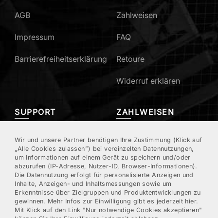
AGB
Zahlweisen
Impressum
FAQ
Barrierefreiheitserklärung
Retoure
Widerruf erklären
SUPPORT
ZAHLWEISEN
Mein Konto
Wir und unsere Partner benötigen Ihre Zustimmung (Klick auf
„Alle Cookies zulassen”) bei vereinzelten Datennutzungen,
um Informationen auf einem Gerät zu speichern und/oder
Kundenregistrierung
abzurufen (IP-Adresse, Nutzer-ID, Browser-Informationen).
Die Datennutzung erfolgt für personalisierte Anzeigen und
Kontakt/Hotline
Inhalte, Anzeigen- und Inhaltsmessungen sowie um
Erkenntnisse über Zielgruppen und Produktentwicklungen zu
gewinnen. Mehr Infos zur Einwilligung gibt es jederzeit hier.
Newsletter
Mit Klick auf den Link "Nur notwendige Cookies akzeptieren"