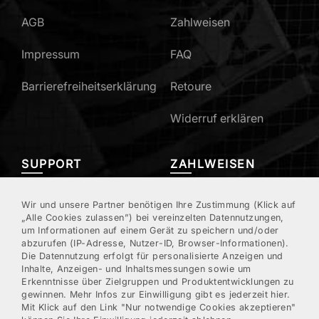
AGB
Zahlweisen
Impressum
FAQ
Barrierefreiheitserklärung
Retoure
Widerruf erklären
SUPPORT
ZAHLWEISEN
Mein Konto
Wir und unsere Partner benötigen Ihre Zustimmung (Klick auf
„Alle Cookies zulassen”) bei vereinzelten Datennutzungen,
um Informationen auf einem Gerät zu speichern und/oder
Kundenregistrierung
abzurufen (IP-Adresse, Nutzer-ID, Browser-Informationen).
Die Datennutzung erfolgt für personalisierte Anzeigen und
Kontakt/Hotline
Inhalte, Anzeigen- und Inhaltsmessungen sowie um
Erkenntnisse über Zielgruppen und Produktentwicklungen zu
gewinnen. Mehr Infos zur Einwilligung gibt es jederzeit hier.
Newsletter
Mit Klick auf den Link "Nur notwendige Cookies akzeptieren"