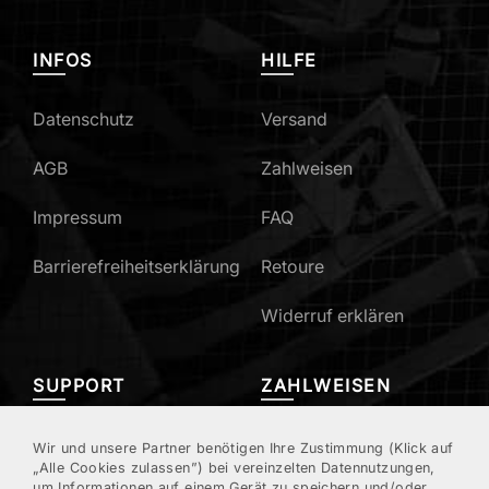
INFOS
HILFE
Datenschutz
Versand
AGB
Zahlweisen
Impressum
FAQ
Barrierefreiheitserklärung
Retoure
Widerruf erklären
SUPPORT
ZAHLWEISEN
Mein Konto
Wir und unsere Partner benötigen Ihre Zustimmung (Klick auf
„Alle Cookies zulassen”) bei vereinzelten Datennutzungen,
um Informationen auf einem Gerät zu speichern und/oder