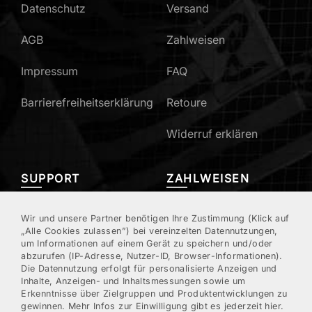
Datenschutz
Versand
AGB
Zahlweisen
Impressum
FAQ
Barrierefreiheitserklärung
Retoure
Widerruf erklären
SUPPORT
ZAHLWEISEN
Mein Konto
Wir und unsere Partner benötigen Ihre Zustimmung (Klick auf
„Alle Cookies zulassen”) bei vereinzelten Datennutzungen,
um Informationen auf einem Gerät zu speichern und/oder
Kundenregistrierung
abzurufen (IP-Adresse, Nutzer-ID, Browser-Informationen).
Die Datennutzung erfolgt für personalisierte Anzeigen und
Kontakt/Hotline
Inhalte, Anzeigen- und Inhaltsmessungen sowie um
Erkenntnisse über Zielgruppen und Produktentwicklungen zu
gewinnen. Mehr Infos zur Einwilligung gibt es jederzeit hier.
Newsletter