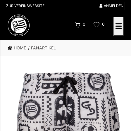
ZUR VEREINSWEBSITE
ANMELDEN
0
0
HOME
FANARTIKEL